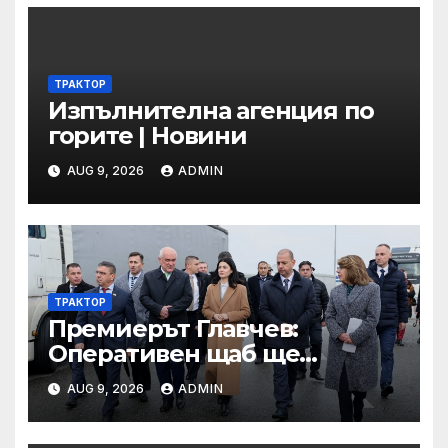
ТРАКТОР
Изпълнителна агенция по
горите | Новини
AUG 9, 2026
ADMIN
ТРАКТОР
Премиерът Главчев:
Оперативен щаб ще
реорганизира структурите
AUG 9, 2026
ADMIN
по границата, за да сме
готови за Шенген