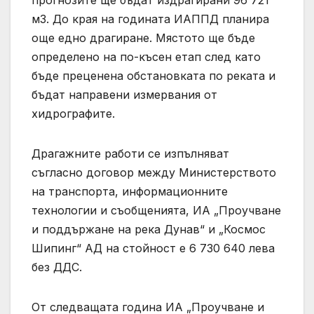
прогнозите ще бъдат издрагирани 96 721
м3. До края на годината ИАППД планира
още едно драгиране. Мястото ще бъде
определено на по-късен етап след като
бъде преценена обстановката по реката и
бъдат направени измервания от
хидрографите.
Драгажните работи се изпълняват
съгласно договор между Министерството
на транспорта, информационните
технологии и съобщенията, ИА „Проучване
и поддържане на река Дунав“ и „Космос
Шипинг“ АД на стойност е 6 730 640 лева
без ДДС.
От следващата година ИА „Проучване и