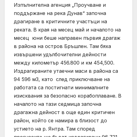
Изпълнителна агенция „Проучване и
поддържане на река Дунав“ започна
драгиране в критичните участъци на
реката. В края на месец май и началото на
месец юни беше направен първия драгаж
в района на остров Бръшлен. Там бяха
извършени удълбочителни дейности
между километър 456.800 и км 454,500.
Издрагираните утаечни маси в района са
94 596 м3, като след приключване на
работата са постигнати минималните
изисквания за безопасно корабоплаване. В
началото на тази седмица започна
драгажна дейност в още един критичен
район, който се намира в близост до
устието на р. Янтра. Там според