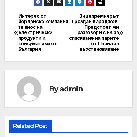
Интерес от
Вицепремиерът
Post
йорданска компания
Гроздан Караджов:
за внос на
Предстоят ми
navigation
електрически
разговори с ЕК за
продукти и
спасяване на парите
консумативи от
от Плана за
България
възстановяване
By
admin
Related Post