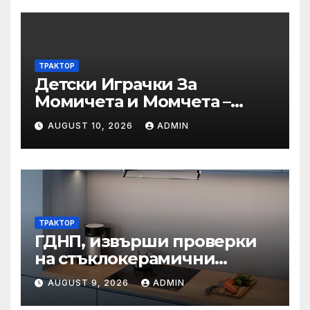
професионално
направление/специалност
от регулираните професии
– пресечни точки и
ТРАКТОР
решения“
Детски Играчки За
Момичета и Момчета –
Купи
AUGUST 10, 2026
ADMIN
ТРАКТОР
ГДНП, извърши проверки
на стъклокерамични
вградени котлони в
AUGUST 9, 2026
ADMIN
България