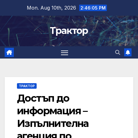
Skip
Mon. Aug 10th, 2026
2:46:06 PM
to
content
Трактор
ТРАКТОР
Достъп до
информация –
Изпълнителна
агенция по