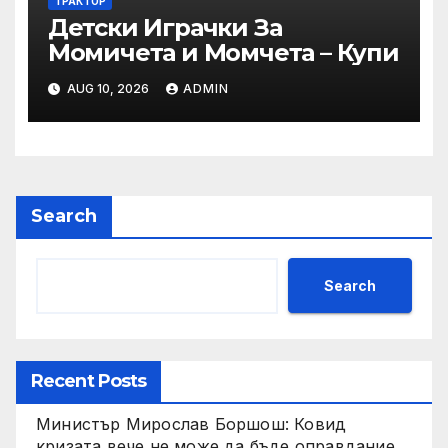
– пресечни точки и
ТРАКТОР
Детски Играчки За
решения“
Момичета и Момчета – Купи
AUG 10, 2026
ADMIN
Search
Search
Recent Posts
Министър Мирослав Боршош: Ковид
кризата вече не може да бъде оправдание,