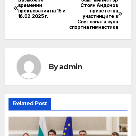
Post
временни
Стоян Андонов
прекъсвания на 15 и
приветства
navigation
16.02.2025 г.
участниците в
Световната купа
спортна гимнастика
By
admin
Related Post