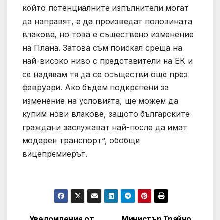
който потенциалните изпълнители могат
да направят, е да произведат половината
влакове, но това е съществено изменение
на Плана. Затова съм поискал среща на
най-високо ниво с представители на ЕК и
се надявам тя да се осъществи още през
февруари. Ако бъдем подкрепени за
изменение на условията, ще можем да
купим нови влакове, защото българските
граждани заслужават най-после да имат
модерен транспорт“, обобщи
вицепремиерът.
Уведомление от
Министър Трайчо