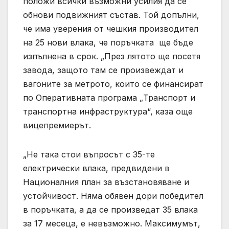
положи всички възможни усилия да се
обнови подвижният състав. Той допълни,
че има уверения от чешкия производител
на 25 нови влака, че поръчката ще бъде
изпълнена в срок. „През лятото ще посетя
завода, защото там се произвеждат и
вагоните за метрото, които се финансират
по Оперативната програма „Транспорт и
транспортна инфраструктура“, каза още
вицепремиерът.
„Не така стои въпросът с 35-те
електрически влака, предвидени в
Националния план за възстановяване и
устойчивост. Няма обявен дори победител
в поръчката, а да се произведат 35 влака
за 17 месеца, е невъзможно. Максимумът,