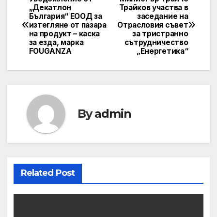
Post
„Декатлон
Трайков участва в
България“ ЕООД за
заседание на
navigation
изтегляне от пазара
Отрасловия съвет
на продукт – каска
за тристранно
за езда, марка
сътрудничество
FOUGANZA
„Енергетика“
By
admin
Related Post