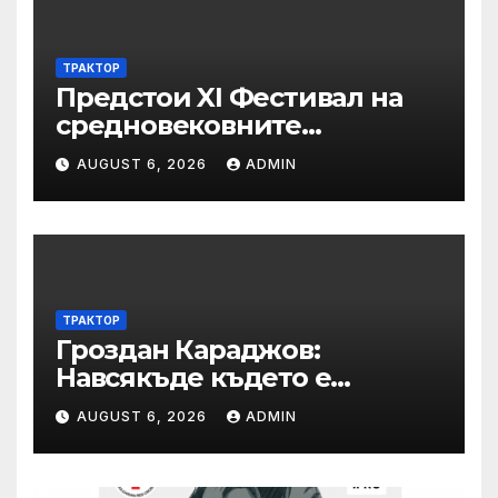
ТРАКТОР
Предстои XI Фестивал на
средновековните
традиции, бит и култура
AUGUST 6, 2026
ADMIN
„Калето
ТРАКТОР
Гроздан Караджов:
Навсякъде където е
възможна човешка грешка
AUGUST 6, 2026
ADMIN
в железницата, трябва да
има система за вторичен
контрол