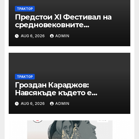
ТРАКТОР
Предстои XI Фестивал на
средновековните
традиции, бит и култура
AUG 6, 2026
ADMIN
„Калето
ТРАКТОР
Гроздан Караджов:
Навсякъде където е
възможна човешка грешка
AUG 6, 2026
ADMIN
в железницата, трябва да
има система за вторичен
контрол