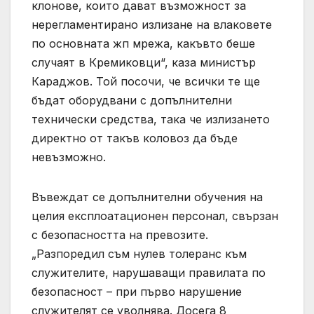
клонове, които дават възможност за
нерегламентирано излизане на влаковете
по основната жп мрежа, какъвто беше
случаят в Кремиковци“, каза министър
Караджов. Той посочи, че всички те ще
бъдат оборудвани с допълнителни
технически средства, така че излизането
директно от такъв коловоз да бъде
невъзможно.
Въвеждат се допълнителни обучения на
целия експлоатационен персонал, свързан
с безопасността на превозите.
„Разпоредил съм нулев толеранс към
служителите, нарушаващи правилата по
безопасност – при първо нарушение
служителят се уволнява. Досега 8