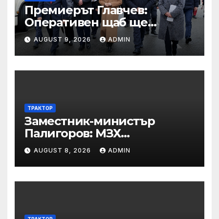
Премиерът Главчев:
Оперативен щаб ще
реорганизира структурите
AUGUST 9, 2026
ADMIN
по границата, за да сме
готови за Шенген
ТРАКТОР
Заместник-министър
Палигоров: МЗХ
предприема комплекс от
AUGUST 8, 2026
ADMIN
мерки за възстановяване
на горите от съхненето и на
полезащитните пояси в
Североизточна България
ТРАКТОР