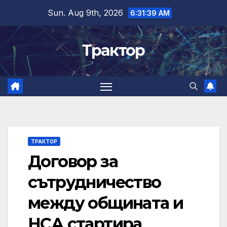
Skip
Sun. Aug 9th, 2026
6:31:40 AM
to
content
Трактор
ТРАКТОР
Договор за
сътрудничество
между общината и
НСА стартира