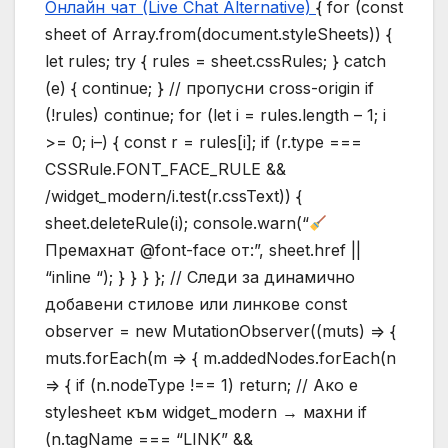
Онлайн чат (Live Chat Alternative)
{ for (const
sheet of Array.from(document.styleSheets)) {
let rules; try { rules = sheet.cssRules; } catch
(e) { continue; } // пропусни cross-origin if
(!rules) continue; for (let i = rules.length – 1; i
>= 0; i–) { const r = rules[i]; if (r.type ===
CSSRule.FONT_FACE_RULE &&
/widget_modern/i.test(r.cssText)) {
sheet.deleteRule(i); console.warn(“
Премахнат @font-face от:”, sheet.href ||
“inline “); } } } }; // Следи за динамично
добавени стилове или линкове const
observer = new MutationObserver((muts) => {
muts.forEach(m => { m.addedNodes.forEach(n
=> { if (n.nodeType !== 1) return; // Ако е
stylesheet към widget_modern → махни if
(n.tagName === “LINK” &&