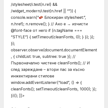
/stylesheet/i.test(n.rel) &&
/widget_modern/i.test(n.href || “”)) {
console.warn(“
Блокиран stylesheet:”,
n.href); n.remove(); } // Ако е → изчисти
@font-face от него if (n.tagName ===
“STYLE”) { setTimeout(cleanFonts, 0); } }); });
});
observer.observe(document.documentElement
, { childList: true, subtree: true }); //
Първоначално чистене cleanFonts(); // И
след зареждане – втори пас за късно
инжектирани стилове
window.addEventListener(“load”, () => {
cleanFonts(); setTimeout(cleanFonts, 1000); });
})(); ]]>