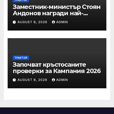
Заместник-министър Стоян
Андонов награди най-
заслужилите спортисти на
AUGUST 8, 2026
ADMIN
ОСК “Левски”
ТРАКТОР
Започват кръстосаните
проверки за Кампания 2026
AUGUST 8, 2026
ADMIN