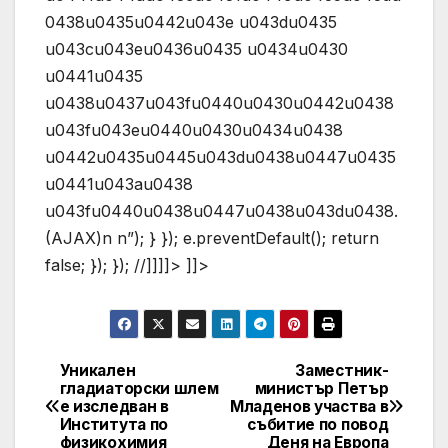
0438u0435u0442u043e u043du0435
u043cu043eu0436u0435 u0434u0430
u0441u0435
u0438u0437u043fu0440u0430u0442u0438
u043fu043eu0440u0430u0434u0438
u0442u0435u0445u043du0438u0447u0435
u0441u043au0438
u043fu0440u0438u0447u0438u043du0438.
(AJAX)n n”); } }); e.preventDefault(); return
false; }); }); //]]]]> ]]>
Уникален
Заместник-
Post
гладиаторски шлем
министър Петър
е изследван в
Младенов участва в
navigation
Института по
събитие по повод
физикохимия
Деня на Европа