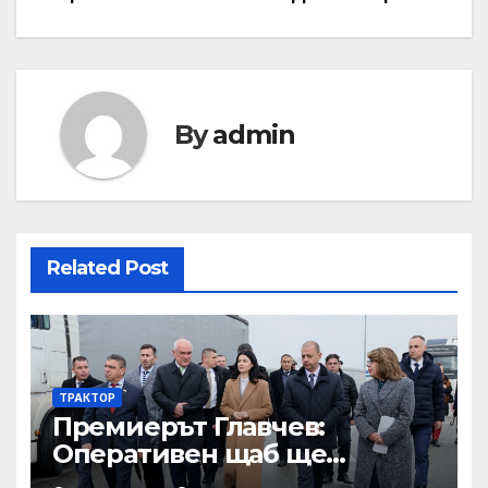
By
admin
Related Post
ТРАКТОР
Премиерът Главчев:
Оперативен щаб ще
реорганизира структурите