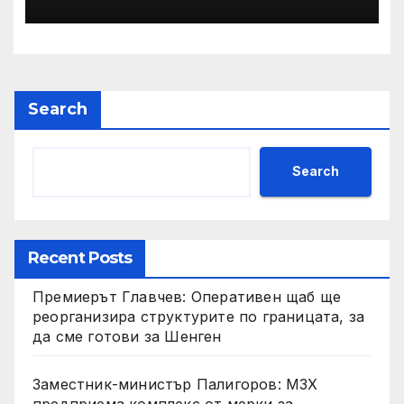
ОСК “Левски”
Search
Search
Recent Posts
Премиерът Главчев: Оперативен щаб ще
реорганизира структурите по границата, за
да сме готови за Шенген
Заместник-министър Палигоров: МЗХ
предприема комплекс от мерки за