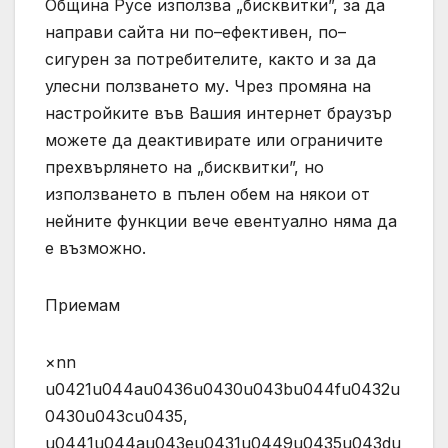
Община Русе използва „бисквитки”, за да
направи сайта ни по–ефективен, по–
сигурен за потребителите, както и за да
улесни ползването му. Чрез промяна на
настройките във Вашия интернет браузър
можете да деактивирате или ограничите
прехвърлянето на „бисквитки”, но
използването в пълен обем на някои от
нейните функции вече евентуално няма да
е възможно.
Приемам
×nn
u0421u044au0436u0430u043bu044fu0432u
0430u043cu0435,
u0441u044au043eu0431u0449u0435u043du