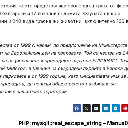
стения, което представлява около една трета от фло
36 български и 17 локални ендемита. Фауната също е
чни и 240 вида гръбначни животни, включително 166 
чества от 1999 г. насам по предложение на Министерств
ат на Европейския ден на парковете. Той се чества на 2
 на националните и природните паркове EUROPARC. Таз
ай 1909 год. в Швеция са създадени първите в Европа д
 парковете е от 1999 година, като инициативата има за 
с природата, да повиши общественото разбиране за
звани в защитените територии.
PHP: mysqli::real_escape_string – Manual