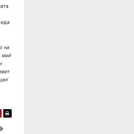
рата
вида
о на
4 май
и
евет
цел