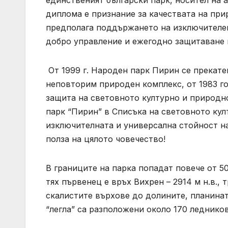
единственият български парк, носител на 
диплома е признание за качествата на при
предполага поддържането на изключителен
добро управление и ежегодно защитаване 
От 1999 г. Народен парк Пирин се прекат
неповторим природен комплекс, от 1983 го
защита на световното културно и природ
парк “Пирин” в Списъка на световното ку
изключителната и универсална стойност на
полза на цялото човечество!
В границите на парка попадат повече от 5
тях първенец е връх Вихрен – 2914 м н.в.,
скалистите върхове до долините, планинат
“легла” са разположени около 170 леднико