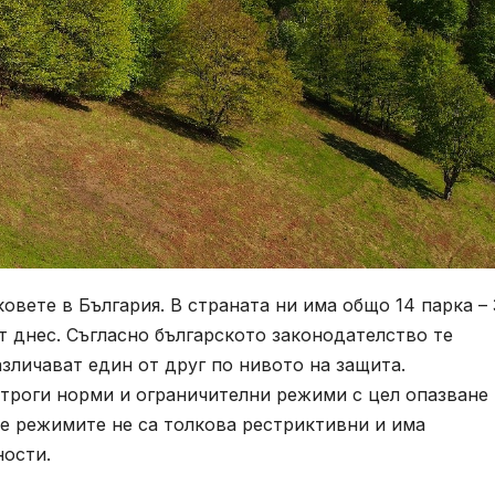
овете в България. В страната ни има общо 14 парка – 
т днес. Съгласно българското законодателство те
зличават един от друг по нивото на защита.
строги норми и ограничителни режими с цел опазване
е режимите не са толкова рестриктивни и има
ности.