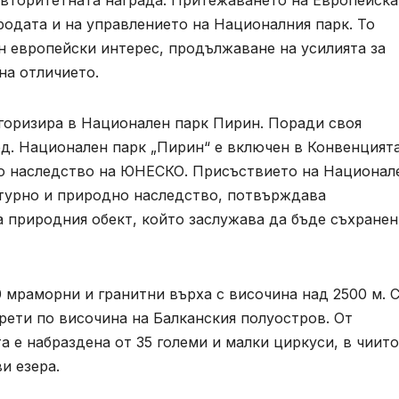
авторитетната награда. Притежаването на Европейска
родата и на управлението на Националния парк. То
 европейски интерес, продължаване на усилията за
на отличието.
егоризира в Национален парк Пирин. Поради своя
д. Национален парк „Пирин“ е включен в Конвенцията
но наследство на ЮНЕСКО. Присъствието на Национал
лтурно и природно наследство, потвърждава
 природния обект, който заслужава да бъде съхранен
0 мраморни и гранитни върха с височина над 2500 м. 
 трети по височина на Балканския полуостров. От
а е набраздена от 35 големи и малки циркуси, в чиито
ви езера.