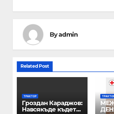
navigation
By
admin
Related Post
ТРАКТОР
ТРАКТО
Гроздан Караджов:
МЕ
Навсякъде където
ДЕН