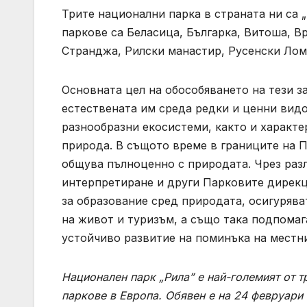
Трите национални парка в страната ни са „
паркове са Беласица, Българка, Витоша, В
Странджа, Рилски манастир, Русенски Лом
Основната цел на обособяването на тези за
естествената им среда редки и ценни видо
разнообразни екосистеми, както и характ
природа. В същото време в границите на 
общува пълноценно с природата. Чрез раз
интерпретиране и други Парковите дирекц
за образование сред природата, осигуряв
на живот и туризъм, а също така подпомаг
устойчиво развитие на поминъка на местн
Национален парк „Рила” е най-големият от т
паркове в Европа
. Обявен е на 24 февруари 