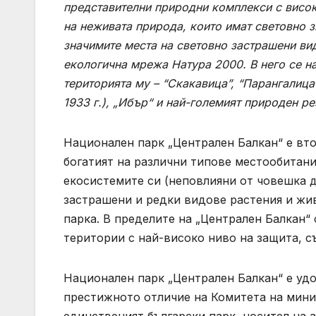
представителни природни комплекси с висок
на неживата природа, които имат световно з
значимите места на световно застрашени ви
екологична мрежа Натура 2000. В него се н
територията му – “Скакавица”, “Парангалица
1933 г.), „Ибър“ и най-големият природен ре
Национален парк „Централен Балкан“ е вто
богатият на различни типове местообитания
екосистемите си (неповлияни от човешка д
застрашени и редки видове растения и жив
парка. В пределите на „Централен Балкан“ 
територии с най-високо ниво на защита, с
Национален парк „Централен Балкан“ е уд
престижното отличие на Комитета на минис