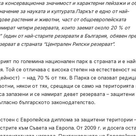
а консервационна значимост и характерни пейзажи и о
начение за науката и културата.Паркът е едно от най-
дове растения и животни, част от общоевропейската
амират четири резервата, които заемат около 20 % от
” (един от най-старите резервати в България, обявен пр
зерват в страната “Централен Рилски резерват”.
рият по големина национален парк в страната и е най
. Той се отличава с висока степен на естественост н
ейност) – над 70 % от тях. В Парка се опазват редиц
отни, някои от тях, срещащи се само на територията 
са запазени и се намират девет резервата – защитени
ъгласно българското законодателство.
остоен с Европейска диплома за защитени територии 
трите към Съвета на Европа. От 2009 г. и досега ост