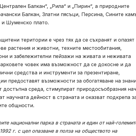
Централен Балкан“, „Рила“ и „Пирин“, а природните
рачански Балкан, Златни пясъци, Персина, Сините кам
 и Шуменско плато.
щитени територии е чрез тях да се съхранят и опазят
ве растения и животни, техните местообитания,
ерни и забележителни пейзажи на живата и неживата
Парковете човек има възможност да се докосне и да
лични средства и инструменти за презентиране,
ии предоставят възможности за обогатяване на знани
ат достъпна среда, стимулират природосъобразния на
ат научната дейност в страната и оказват подкрепа з
ите общности.
рите национални парка в страната и един от най-големит
1992 г. с цел опазване в полза на обществото на