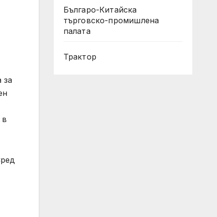
Българо-Китайска
търговско-промишлена
палата
Трактор
 за
ен
 в
Сред