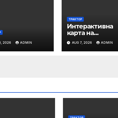
ТРАКТОР
Интерактивна
карта на
Р
регистриранит
, 2026
ADMIN
AUG 7, 2026
ADMIN
водни бази по
Черноморието 
летния сезон н
2026 г.
ТРАКТОР