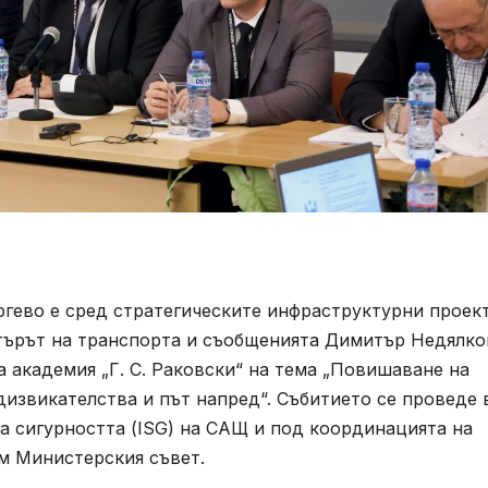
гево е сред стратегическите инфраструктурни проект
търът на транспорта и съобщенията Димитър Недялко
а академия „Г. С. Раковски“ на тема „Повишаване на
извикателства и път напред“. Събитието се проведе 
а сигурността (ISG) на САЩ и под координацията на
ъм Министерския съвет.