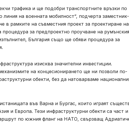
лекчи трафика и ще подобри транспортните връзки по
о линия на военната мобилност“, подчерта заместник-
е в рамките на съвместния проект за проектиране на
ла процедура за предпроектно проучване на румънски
 изпълнител, България също ще обяви процедура за
я.
нфраструктура изисква значителни инвестиции.
механизмите на концесионирането ще ни позволи по-
раструктурни обекти, без да натоварваме национални
истанищата във Варна и Бургас, които играят същест
зия и Европа. Тези инфраструктурни обекти са част и
 маршрут по южния фланг на НАТО, свързващ Адриатич