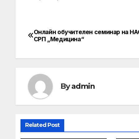
Онлайн обучителен семинар на НА
Post
СРП „Медицина“
navigation
By
admin
Related Post