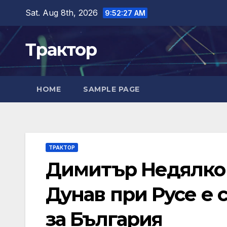
Skip
Sat. Aug 8th, 2026
9:52:28 AM
to
content
Трактор
HOME
SAMPLE PAGE
ТРАКТОР
Димитър Недялков
Дунав при Русе е 
за България