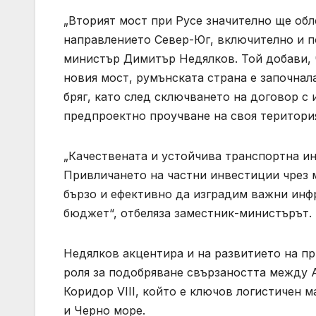
„Вторият мост при Русе значително ще об
направлението Север-Юг, включително и п
министър Димитър Недялков. Той добави, ч
новия мост, румънската страна е започна
бряг, като след сключването на договор с
предпроектно проучване на своя територи
„Качествената и устойчива транспортна и
Привличането на частни инвестиции чрез 
бързо и ефективно да изградим важни инф
бюджет“, отбеляза заместник-министърът.
Недялков акцентира и на развитието на пр
роля за подобряване свързаността между А
Коридор VIII, който е ключов логистичен
и Черно море.