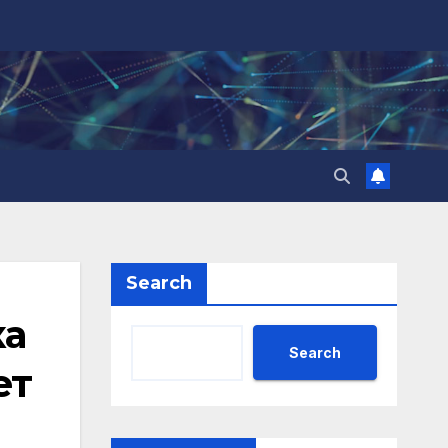
Search
ка
Search
ет