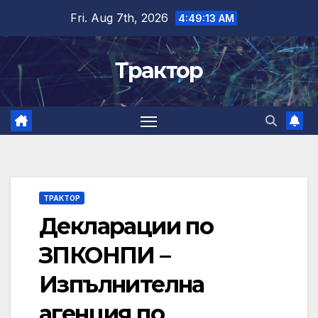
Skip
Fri. Aug 7th, 2026
4:49:13 AM
to
content
Трактор
ТРАКТОР
Декларации по
ЗПКОНПИ –
Изпълнителна
агенция по