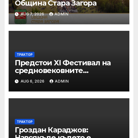
Община Стара Загора
AUG 7, 2026
ADMIN
ТРАКТОР
Предстои XI Фестивал на
средновековните
традиции, бит и култура
AUG 6, 2026
ADMIN
„Калето
ТРАКТОР
Гроздан Караджов:
Навсякъде където е