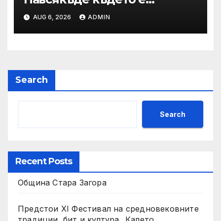
възможна човешка грешка
AUG 6, 2026
ADMIN
в железницата, трябва да
има система за вторичен
контрол
Search
Search
Recent Posts
Община Стара Загора
Предстои XI Фестивал на средновековните
традиции, бит и култура „Калето