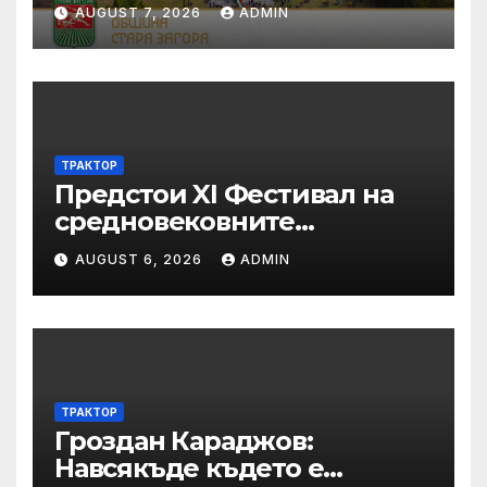
AUGUST 7, 2026
ADMIN
ТРАКТОР
Предстои XI Фестивал на
средновековните
традиции, бит и култура
AUGUST 6, 2026
ADMIN
„Калето
ТРАКТОР
Гроздан Караджов:
Навсякъде където е