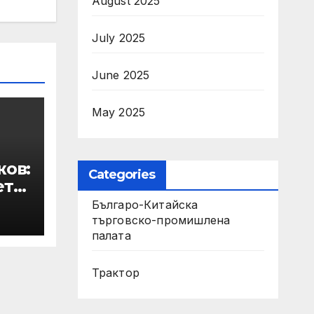
August 2025
July 2025
June 2025
May 2025
жов:
Categories
ето
Българо-Китайска
а в
търговско-промишлена
палата
Трактор
рол