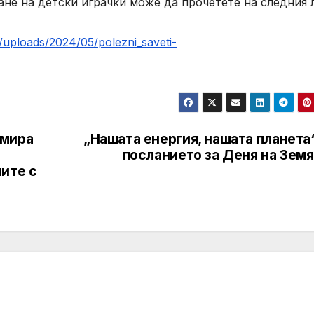
ане на детски играчки може да прочетете на следния 
uploads/2024/05/polezni_saveti-
рмира
„Нашата енергия, нашата планета
посланието за Деня на Земя
ите с