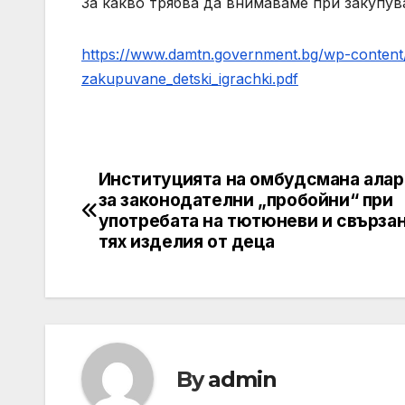
За какво трябва да внимаваме при закупув
https://www.damtn.government.bg/wp-content/
zakupuvane_detski_igrachki.pdf
Институцията на омбудсмана ала
Post
за законодателни „пробойни“ при
navigation
употребата на тютюневи и свързан
тях изделия от деца
By
admin