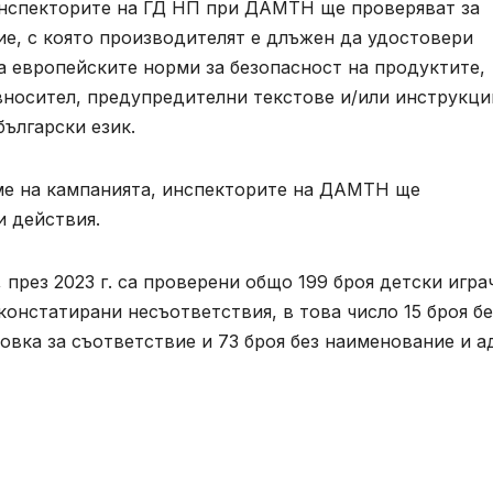
Инспекторите на ГД НП при ДАМТН ще проверяват за
ие, с която производителят е длъжен да удостовери
а европейските норми за безопасност на продуктите,
вносител, предупредителни текстове и/или инструкци
български език.
ме на кампанията, инспекторите на ДАМТН ще
 действия.
 през 2023 г. са проверени общо 199 броя детски игра
 констатирани несъответствия, в това число 15 броя бе
ровка за съответствие и 73 броя без наименование и а