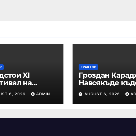
Р
ТРАКТОР
дстои XI
Гроздан Карад
тивал на
Навсякъде къд
дновековните
е възможна
UST 6, 2026
ADMIN
AUGUST 6, 2026
A
диции, бит и
човешка грешк
тура „Калето
железницата,
трябва да има
система за
вторичен конт