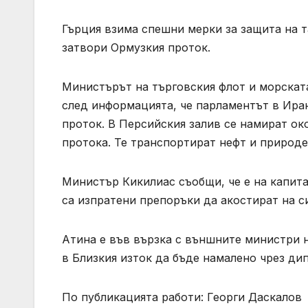
Гърция взима спешни мерки за защита на 
затвори Ормузкия проток.
Министърът на търговския флот и морскат
след информацията, че парламентът в Ира
проток. В Персийския залив се намират ок
протока. Те транспортират нефт и природен
Министър Кикилиас съобщи, че е на капит
са изпратени препоръки да акостират на 
Атина е във вързка с външните министри 
в Близкия изток да бъде намалено чрез ди
По публикацията работи: Георги Даскалов