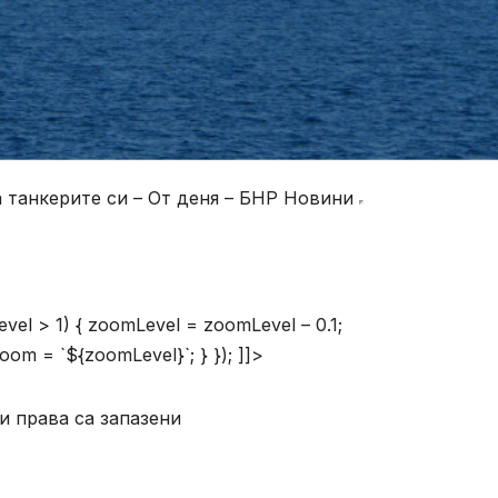
а танкерите си – От деня – БНР Новини
evel > 1) { zoomLevel = zoomLevel – 0.1;
om = `${zoomLevel}`; } }); ]]>
и права са запазени