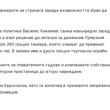
танкерите на страната заради възможността Иран да
а политика Василис Кикилиас свика извънредно засе
н е взел решение да затвори за движение Ормузкия
оло 260 гръцки танкера, които очакват да преминат
 газ. В залива има и други гръцки търговски кораби.
аните на плавателните съдове и компаниите-собствен
сигурни пристанища до второ нареждане.
на Евросъюза, като се включва в призивите напрежен
пломация.