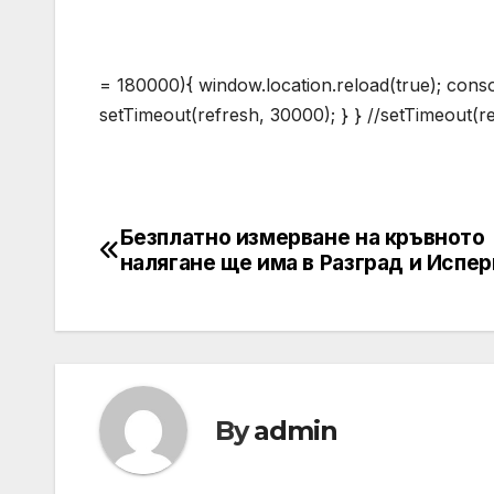
= 180000){ window.location.reload(true); consol
setTimeout(refresh, 30000); } } //setTimeout(r
Безплатно измерване на кръвното
Post
налягане ще има в Разград и Испер
navigation
By
admin