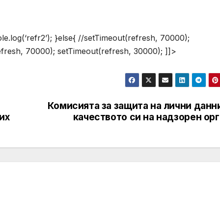
e.log(‘refr2’); }else{ //setTimeout(refresh, 70000);
efresh, 70000); setTimeout(refresh, 30000); ]]>
Комисията за защита на лични данн
их
качеството си на надзорен ор