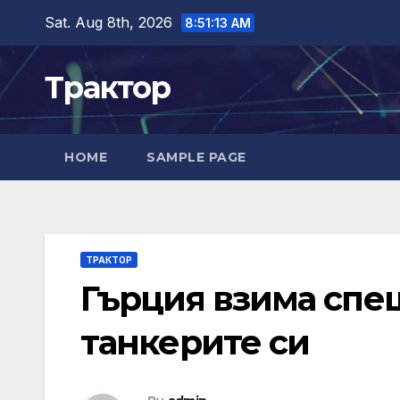
Skip
Sat. Aug 8th, 2026
8:51:14 AM
to
content
Трактор
HOME
SAMPLE PAGE
ТРАКТОР
Гърция взима спе
танкерите си