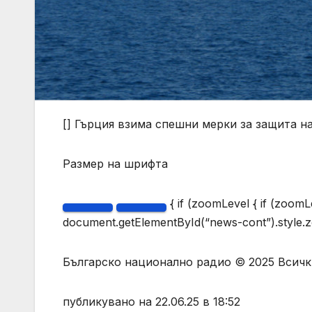
[] Гърция взима спешни мерки за защита н
Размер на шрифта
{ if (zoomLevel { if (zoomL
document.getElementById(“news-cont”).style.zo
Българско национално радио © 2025 Всичк
публикувано на 22.06.25 в 18:52