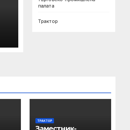
палата
Трактор
Х
 на
е
ТРАКТОР
Заместник-