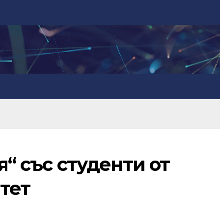
я“ със студенти от
тет