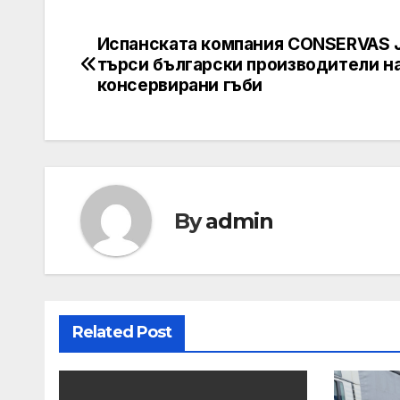
Испанската компания CONSERVAS 
Post
търси български производители н
navigation
консервирани гъби
By
admin
Related Post