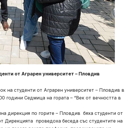
уденти от Аграрен университет – Пловдив
рок на студенти от Аграрен университет – Пловдив в
0 години Седмица на гората – “Век от вечността в
на дирекция по горите – Пловдив бяха студенти от
т Дирекцията проведоха беседа със студентите на