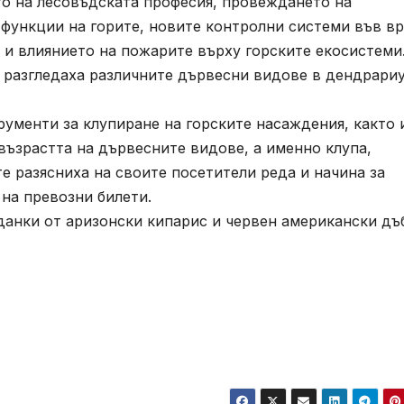
то на лесовъдската професия, провеждането на
 функции на горите, новите контролни системи във в
 и влиянието на пожарите върху горските екосистеми
 разгледаха различните дървесни видове в дендрари
рументи за клупиране на горските насаждения, както 
възрастта на дървесните видове, а именно клупа,
е разясниха на своите посетители реда и начина за
на превозни билети.
данки от аризонски кипарис и червен американски дъ