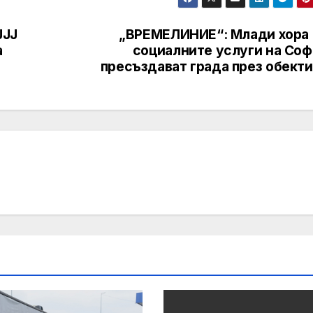
JJJ
„ВРЕМЕЛИНИЕ“: Млади хора 
а
социалните услуги на Соф
пресъздават града през обекти