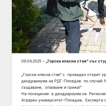
09.04.2025 –
„Горска класна стая“ със ст
„Горска класна стая“ с проведен открит у
дендрариума на РДГ-Пловдив по случай 10
създаване, опазване и грижа!”
На посещение в дендрариума на Регионал
Аграрен университет-Пловдив. Експерти о