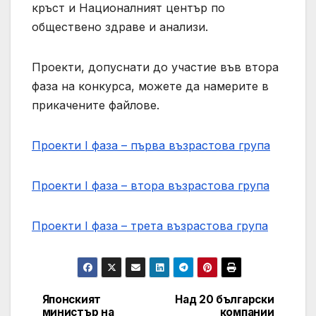
кръст и Националният център по
обществено здраве и анализи.
Проекти, допуснати до участие във втора
фаза на конкурса, можете да намерите в
прикачените файлове.
Проекти I фаза – първа възрастова група
Проекти I фаза – втора възрастова група
Проекти I фаза – трета възрастова група
Японският
Над 20 български
Post
министър на
компании