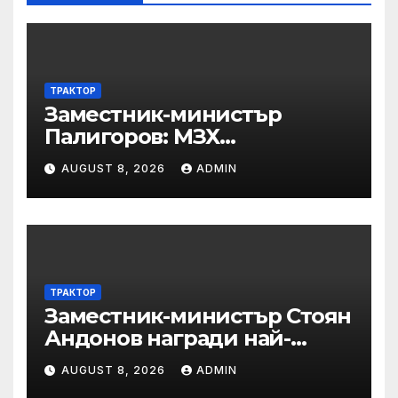
ТРАКТОР
Заместник-министър
Палигоров: МЗХ
предприема комплекс от
AUGUST 8, 2026
ADMIN
мерки за възстановяване
на горите от съхненето и на
полезащитните пояси в
Североизточна България
ТРАКТОР
Заместник-министър Стоян
Андонов награди най-
заслужилите спортисти на
AUGUST 8, 2026
ADMIN
ОСК “Левски”