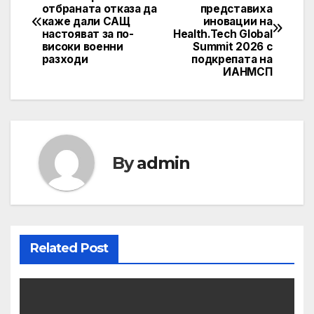
отбраната отказа да
представиха
navigation
каже дали САЩ
иновации на
настояват за по-
Health.Tech Global
високи военни
Summit 2026 с
разходи
подкрепата на
ИАНМСП
By
admin
Related Post