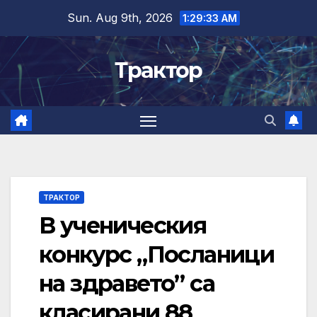
Skip
Sun. Aug 9th, 2026
1:29:34 AM
to
content
Трактор
ТРАКТОР
В ученическия
конкурс „Посланици
на здравето” са
класирани 88