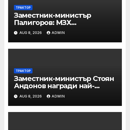
ТРАКТОР
Заместник-министър
Палигоров: МЗХ
предприема комплекс от
AUG 8, 2026
ADMIN
мерки за възстановяване на
горите от съхненето и на
полезащитните пояси в
Североизточна България
ТРАКТОР
Заместник-министър Стоян
Андонов награди най-
заслужилите спортисти на
AUG 8, 2026
ADMIN
ОСК “Левски”