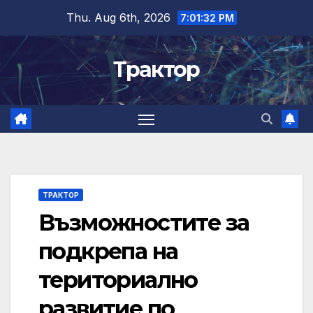
Skip
Thu. Aug 6th, 2026
7:01:33 PM
to
content
Трактор
ТРАКТОР
Възможностите за
подкрепа на
териториално
развитие по