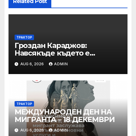
Related Post
ТРАКТОР
Гроздан Караджов:
Навсякъде където е
възможна човешка грешка
AUG 6, 2026
ADMIN
в железницата, трябва да
има система за вторичен
контрол
ТРАКТОР
МЕЖДУНАРОДЕН ДЕН НА
МИГРАНТА – 18 ДЕКЕМВРИ
AUG 6, 2026
ADMIN