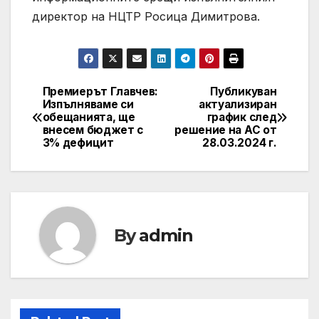
директор на НЦТР Росица Димитрова.
Премиерът Главчев:
Публикуван
Post
Изпълняваме си
актуализиран
обещанията, ще
график след
navigation
внесем бюджет с
решение на АС от
3% дефицит
28.03.2024 г.
By
admin