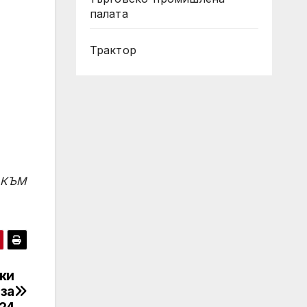
палата
Трактор
 КЪМ
ки
 за