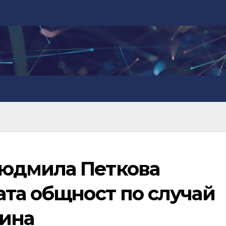
юдмила Петкова
ата общност по случай
дина