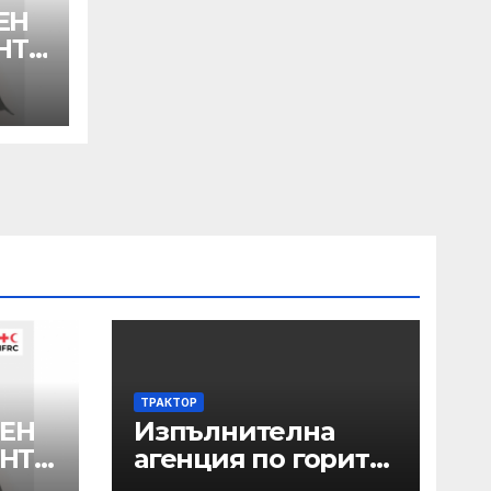
ЕН
НТА
ТРАКТОР
ЕН
Изпълнителна
АНТА
агенция по горите
| Новини