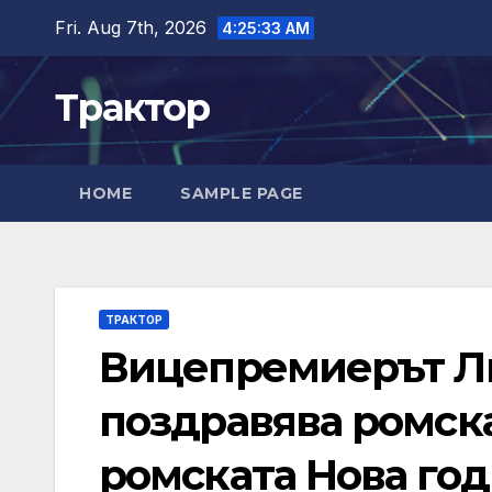
Skip
Fri. Aug 7th, 2026
4:25:34 AM
to
content
Трактор
HOME
SAMPLE PAGE
ТРАКТОР
Вицепремиерът Л
поздравява ромск
ромската Нова го