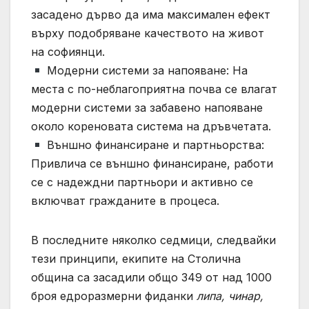
засадено дърво да има максимален ефект
върху подобряване качеството на живот
на софиянци.
Модерни системи за напояване: На
места с по-неблагоприятна почва се влагат
модерни системи за забавено напояване
около кореновата система на дръвчетата.
Външно финансиране и партньорства:
Привлича се външно финансиране, работи
се с надеждни партньори и активно се
включват гражданите в процеса.
В последните няколко седмици, следвайки
тези принципи, екипите на Столична
община са засадили общо 349 от над 1000
броя едроразмерни фиданки
липа, чинар,