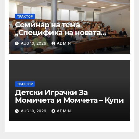
ТРАКТОР
Семинар на тема
„Специфика на новата
критериална система на
AUG 10, 2026
ADMIN
НАОА за програмна
акредитация на
професионално
направление/специалност
от регулираните професии
– пресечни точки и
ТРАКТОР
Детски Играчки За
решения“
Момичета и Момчета – Купи
AUG 10, 2026
ADMIN