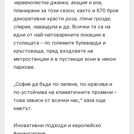
червенолистна джанка, акация и ела
,
планирани за този сезон, както и 670 броя
декоративни храсти
роза, птиче грозде,
спирея, лавандула
и др. Всички те са на
едни от най-натоварените локации в
столицата – по големите булеварди и
кръстовища, пред входовете на
метростанции и в пустеещи зони в някои
паркове.
„София да бъде по-зелена, по-красива и
по-устойчива на климатичните промени –
това зависи от всички нас,“ каза още
кметът.
Иновативни подходи и европейско
финансиране