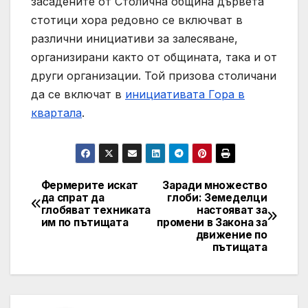
засадените от Столична община дървета
стотици хора редовно се включват в
различни инициативи за залесяване,
организирани както от общината, така и от
други организации. Той призова столичани
да се включат в
инициативата Гора в
квартала
.
Фермерите искат
Заради множество
Post
да спрат да
глоби: Земеделци
глобяват техниката
настояват за
navigation
им по пътищата
промени в Закона за
движение по
пътищата