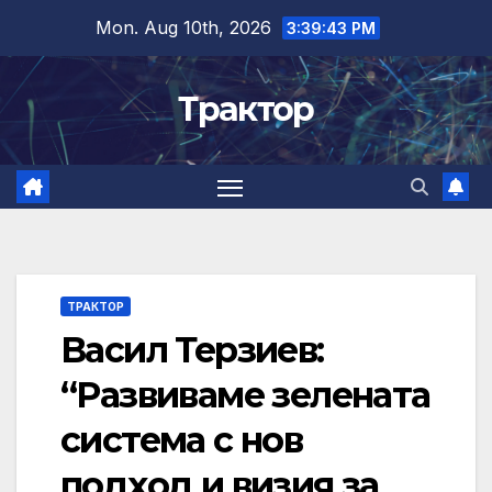
Skip
Mon. Aug 10th, 2026
3:39:44 PM
to
content
Трактор
ТРАКТОР
Васил Терзиев:
“Развиваме зелената
система с нов
подход и визия за