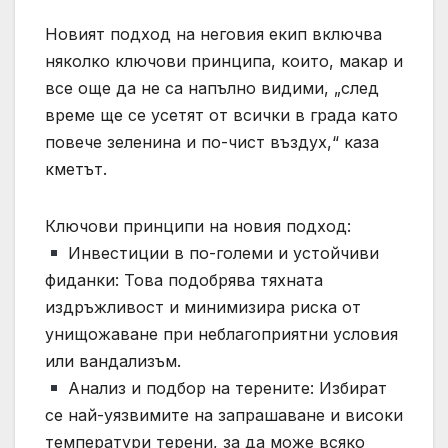
Новият подход на неговия екип включва
няколко ключови принципа, които, макар и
все още да не са напълно видими, „след
време ще се усетят от всички в града като
повече зеленина и по-чист въздух,“ каза
кметът.
Ключови принципи на новия подход:
Инвестиции в по-големи и устойчиви
фиданки: Това подобрява тяхната
издръжливост и минимизира риска от
унищожаване при неблагоприятни условия
или вандализъм.
Анализ и подбор на терените: Избират
се най-уязвимите на запрашаване и високи
температури терени, за да може всяко