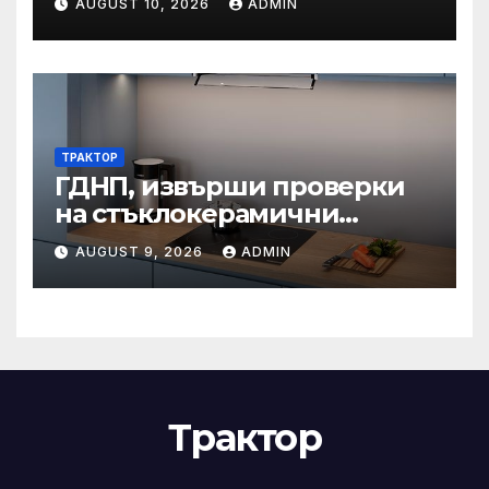
AUGUST 10, 2026
ADMIN
ТРАКТОР
ГДНП, извърши проверки
на стъклокерамични
вградени котлони в
AUGUST 9, 2026
ADMIN
България
Трактор