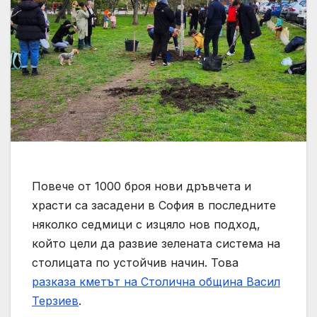
Повече от 1000 броя нови дръвчета и
храсти са засадени в София в последните
няколко седмици с изцяло нов подход,
който цели да развие зелената система на
столицата по устойчив начин. Това
разказа кметът на Столична община Васил
Терзиев
.