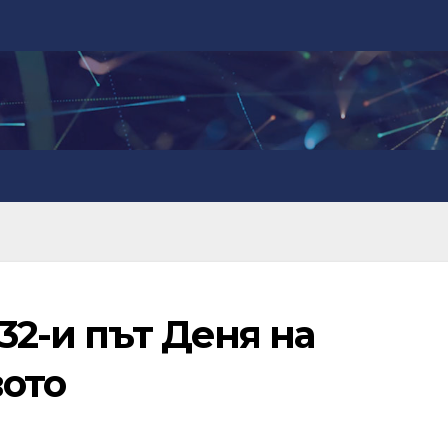
32-и път Деня на
ото