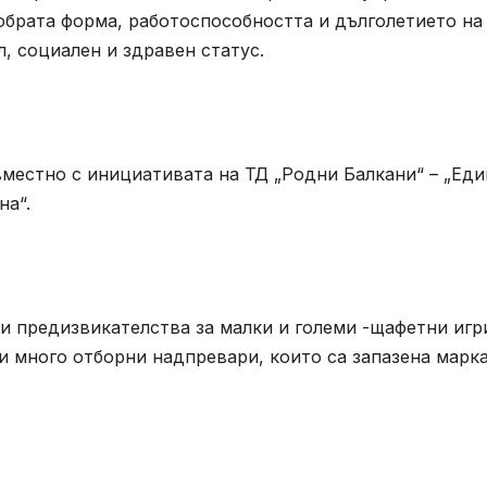
добрата форма, работоспособността и дълголетието на
л, социален и здравен статус.
вместно с инициативата на ТД „Родни Балкани“ – „Еди
на“.
и предизвикателства за малки и големи -щафетни игр
и много отборни надпревари, които са запазена марка