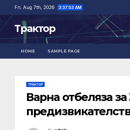
Skip
Fri. Aug 7th, 2026
3:37:54 AM
to
content
Трактор
HOME
SAMPLE PAGE
ТРАКТОР
Варна отбеляза за 
предизвикателств