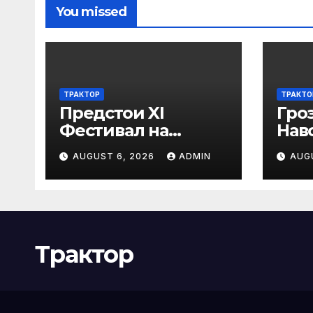
You missed
ТРАКТОР
ТРАКТО
Предстои XI
Гро
Фестивал на
Нав
средновековните
е в
AUGUST 6, 2026
ADMIN
AUG
традиции, бит и
чов
култура „Калето
жел
тря
сис
вто
Трактор