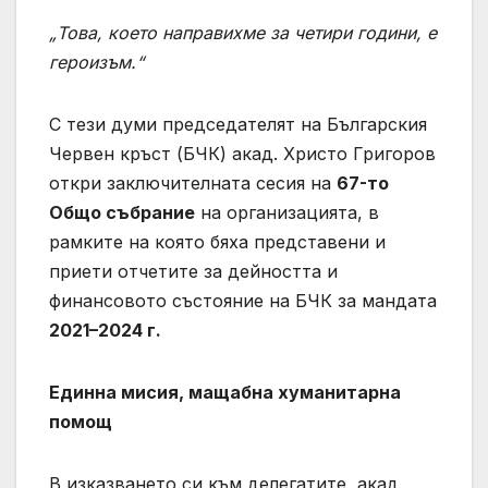
„Това, което направихме за четири години, е
героизъм.“
С тези думи председателят на Българския
Червен кръст (БЧК) акад. Христо Григоров
откри заключителната сесия на
67-то
Общо събрание
на организацията, в
рамките на която бяха представени и
приети отчетите за дейността и
финансовото състояние на БЧК за мандата
2021–2024 г.
Единна мисия, мащабна хуманитарна
помощ
В изказването си към делегатите, акад.