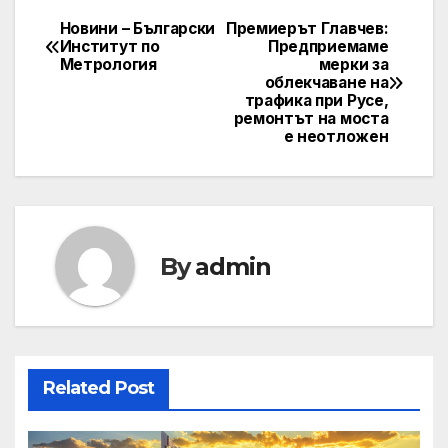
Новини – Български
Премиерът Главчев:
Post
Институт по
Предприемаме
Метрология
мерки за
navigation
облекчаване на
трафика при Русе,
ремонтът на моста
е неотложен
By
admin
Related Post