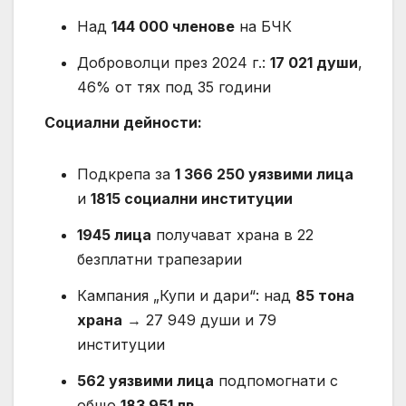
Над
144 000 членове
на БЧК
Доброволци през 2024 г.:
17 021 души
,
46% от тях под 35 години
Социални дейности:
Подкрепа за
1 366 250 уязвими лица
и
1815 социални институции
1945 лица
получават храна в 22
безплатни трапезарии
Кампания „Купи и дари“: над
85 тона
храна
→ 27 949 души и 79
институции
562 уязвими лица
подпомогнати с
общо
183 951 лв.