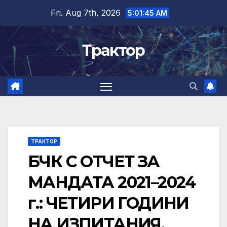
Skip
Fri. Aug 7th, 2026
5:01:46 AM
to
content
Трактор
ТРАКТОР
БЧК С ОТЧЕТ ЗА
МАНДАТА 2021–2024
г.: ЧЕТИРИ ГОДИНИ
НА ИЗПИТАНИЯ,