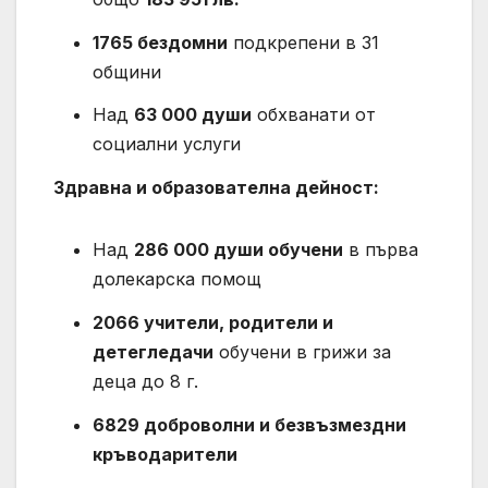
1765 бездомни
подкрепени в 31
общини
Над
63 000 души
обхванати от
социални услуги
Здравна и образователна дейност:
Над
286 000 души обучени
в първа
долекарска помощ
2066 учители, родители и
детегледачи
обучени в грижи за
деца до 8 г.
6829 доброволни и безвъзмездни
кръводарители