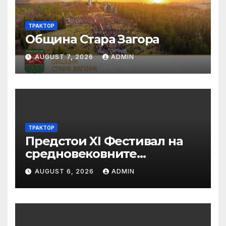
ТРАКТОР
Община Стара Загора
AUGUST 7, 2026
ADMIN
ТРАКТОР
Предстои XI Фестивал на
средновековните
традиции, бит и култура
AUGUST 6, 2026
ADMIN
„Калето