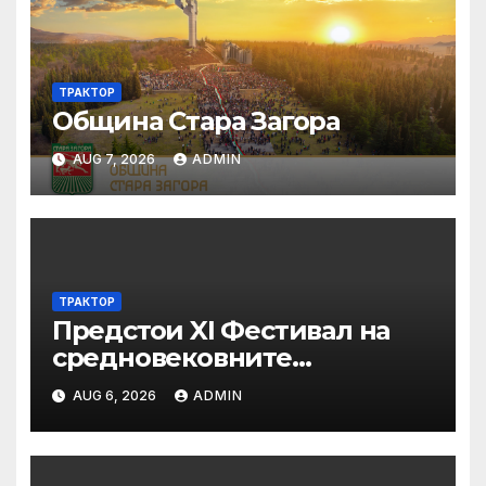
ТРАКТОР
Община Стара Загора
AUG 7, 2026
ADMIN
ТРАКТОР
Предстои XI Фестивал на
средновековните
традиции, бит и култура
AUG 6, 2026
ADMIN
„Калето