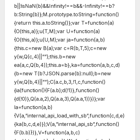
b||!isNaN(b)&&Infinity!==b&&-Infinity!==b?
b:String(b)};M.prototype.toString=function()
{return this.a.toString()};var T=function(a)
{O(this,a)};u(T,M);var U=function(a)
{O(this,a)};u(U,M);var ja=function(a,b)
{this.c=new B(a);var c=R(b,T,5);c=new
y(w,Q(c,4)||””);this.b=new
ea(a,c,Q(b,4));this.a=b},ka=function(a,b,c,d)
{b=new T(b?JSON.parse(b):null);b=new
y(w,Q(b,4)||””);C(a.c,b,3,!1,c,function()
{ia(function(){F(a.b);d(!1)},function()
{d(!0)},Q(a.a,2),Q(a.a,3),Q(a.a,1))})};var
la=function(a,b)
{V(a,”internal_api_load_with_sb”,function(c,d,e)
{ka(b,c,d,e)});V(a,”internal_api_sb”,function()
{F(b.b)})},V=function(a,b,c)