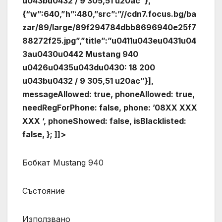
u043bu0432 / 9 305,51 u20ac”},
{“w”:640,”h”:480,”src”:”//cdn7.focus.bg/ba
zar/89/large/89f294784dbb8696940e25f7
88272f25.jpg”,”title”:”
u0411u043eu0431u04
3au0430u0442 Mustang 940
u0426u0435u043du0430: 18 200
u043bu0432 / 9 305,51 u20ac”}],
messageAllowed: true, phoneAllowed: true,
needRegForPhone: false, phone: ’08XX XXX
XXX ‘, phoneShowed: false, isBlacklisted:
false, }; ]]>
Бобкат Mustang 940
Състояние
Използвано