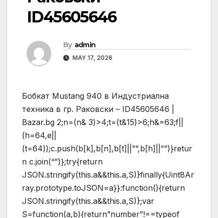
ID45605646
By
admin
MAY 17, 2026
Бобкат Mustang 940 в Индустриална
техника в гр. Раковски – ID45605646 |
Bazar.bg
2;n=(n& 3)>4;t=(t&15)>6;h&=63;f||
(h=64,e||
(t=64));c.push(b[k],b[n],b[t]||””,b[h]||””)}retur
n c.join(“”)};try{return
JSON.stringify(this.a&&this.a,S)}finally{Uint8Ar
ray.prototype.toJSON=a}}:function(){return
JSON.stringify(this.a&&this.a,S)};var
S=function(a,b){return”number”!==typeof