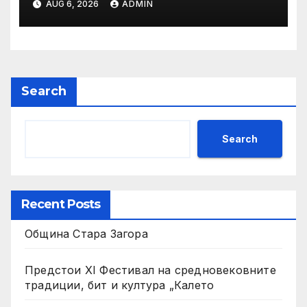
AUG 6, 2026
ADMIN
в железницата, трябва да
има система за вторичен
контрол
Search
Search
Recent Posts
Община Стара Загора
Предстои XI Фестивал на средновековните
традиции, бит и култура „Калето