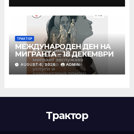
в железницата, трябва да
има система за вторичен
контрол
ТРАКТОР
МЕЖДУНАРОДЕН ДЕН НА
МИГРАНТА – 18 ДЕКЕМВРИ
AUGUST 6, 2026
ADMIN
Трактор