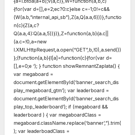
{a=l.btoa(a+b);v(a,c)},W=function(a,b,c)
{for(var d=[],e=2;ec?0:c}else c=-1;0!=c&&
(W(a.b,”internal_api_sb”),Z(a,Q(a.a,6)))},functio
n(c){Z(a,c?
Q(a.a,4):Q(a.a,5))})},Z=function(a,b){a.c||
(a.c=!0,a=new
l.XMLHttpRequest,a.open(“GET”,b,!0),a.send())
};(function(a,b){l[a]=function(c){for(var d=
[],e=0;e
‘); } function showRemnantZaplata() {
var megaboard =
document.getElementById(‘banner_search_dis
play_megaboard_gtm’); var leaderboard =
document.getElementById(‘banner_search_dis
play_top_leaderboard’); if (megaboard &&
leaderboard ) { var megaboardClass =
megaboard.className.replace(‘banner’,”).trim(
); var leaderboadClass =