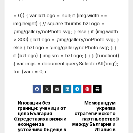
= 0)) { var bzLogo = null; if (img.width ==
img.height) { // square thumbs bzLogo =
‘/img/gallery/noPhoto.svg’; } else { if (img.width
> 300) { bzLogo = ‘/img/gallery/noPhoto.svg’; }
else { bzLogo = ‘/img/gallery/noPhoto.svg’; } }
if (bzLogo) { img.src = bzLogo; } } } (function()
{ var imgs = document.querySelectorAll(‘img’);
for (var i = 0; i
Иновации без
Меморандум
Post
граници: ученици от
укрепва
цяла България
стратегическото
navigation
представиха визия и
партньорство
екоидеи за
между България и
устойчиво бъдеще в
Италия в