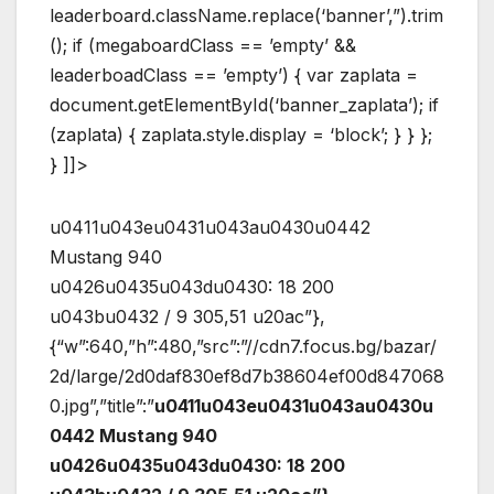
leaderboard.className.replace(‘banner’,”).trim
(); if (megaboardClass == ’empty’ &&
leaderboadClass == ’empty’) { var zaplata =
document.getElementById(‘banner_zaplata’); if
(zaplata) { zaplata.style.display = ‘block’; } } };
} ]]>
u0411u043eu0431u043au0430u0442
Mustang 940
u0426u0435u043du0430: 18 200
u043bu0432 / 9 305,51 u20ac”},
{“w”:640,”h”:480,”src”:”//cdn7.focus.bg/bazar/
2d/large/2d0daf830ef8d7b38604ef00d847068
0.jpg”,”title”:”
u0411u043eu0431u043au0430u
0442 Mustang 940
u0426u0435u043du0430: 18 200