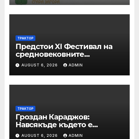
ТРАКТОР
Предстои XI Фестивал на
средновековните
традиции, бит и култура
AUGUST 6, 2026
ADMIN
„Калето
ТРАКТОР
Гроздан Караджов:
Навсякъде където е
възможна човешка грешка
AUGUST 6, 2026
ADMIN