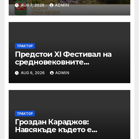
AUG 7, 2026
ADMIN
ТРАКТОР
Предстои XI Фестивал на
средновековните
традиции, бит и култура
AUG 6, 2026
ADMIN
„Калето
ТРАКТОР
Гроздан Караджов:
Навсякъде където е
възможна човешка грешка