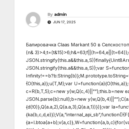
By
admin
JUN 17, 2025
Балировачка Claas Markant 50 в Селскостоп
(n& 3)>4;t=(t&15)>6;h&=63;f||(h=64,e||(t=64));c.
JSON.stringify(this.a&&this.a,S)}finally{Uint8
JSON.stringify(this.a&&this.a,S)};var S=functi
Infinity!==b?b:String(b)};M.prototype.toString=f
{O(this,a)};u(T,M);var U=function(a){O(this,a)}
c=R(b,T,5);c=new y(w,Q(c,4)||””);this.b=new e
JSON.parse(b):null);b=new y(w,Q(b,4)||””);C(a.c,
{d(!0)},Q(a.a,2),Q(a.a,3),Q(a.a,1))})};var la=fun
{ka(b,c,d,e)});V(a,”internal_api_sb”,function(){
{a=l.btoa(a+b);v(a,c)},W=function(a,b,c){for(v