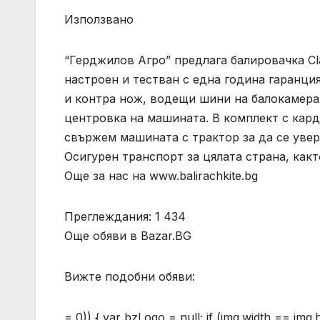
Използвано
“Герджилов Агро” предлага балировачка Cla
настроен и тестван с една година гаранция
и контра нож, водещи шини на балокамера
центровка на машината. В комплект с кард
свържем машината с трактор за да се увер
Осигурен транспорт за цялата страна, какт
Още за нас на www.balirachkite.bg
Преглеждания: 1 434
Още обяви в Bazar.BG
Вижте подобни обяви:
= 0)) { var bzLogo = null; if (img.width == img