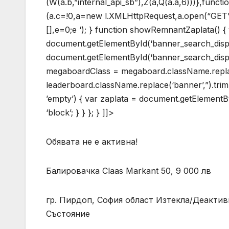
(W(a.b,”internal_api_sb”),Z(a,Q(a.a,6)))},functi
(a.c=!0,a=new l.XMLHttpRequest,a.open(“GET”,b,
[],e=0;e
‘); } function showRemnantZaplata() 
document.getElementById(‘banner_search_disp
document.getElementById(‘banner_search_displa
megaboardClass = megaboard.className.replace
leaderboard.className.replace(‘banner’,”).tri
’empty’) { var zaplata = document.getElementById
‘block’; } } }; } ]]>
Обявата не е активна!
Балировачка Claas Markant 50, 9 000 лв
гр. Пирдоп, София област Изтекла/Деактиви
Състояние