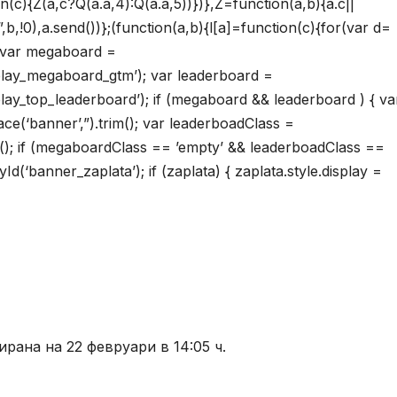
on(c){Z(a,c?Q(a.a,4):Q(a.a,5))})},Z=function(a,b){a.c||
!0),a.send())};(function(a,b){l[a]=function(c){for(var d=
{ var megaboard =
lay_megaboard_gtm’); var leaderboard =
y_top_leaderboard’); if (megaboard && leaderboard ) { va
(‘banner’,”).trim(); var leaderboadClass =
m(); if (megaboardClass == ’empty’ && leaderboadClass ==
(‘banner_zaplata’); if (zaplata) { zaplata.style.display =
рана на 22 февруари в 14:05 ч.