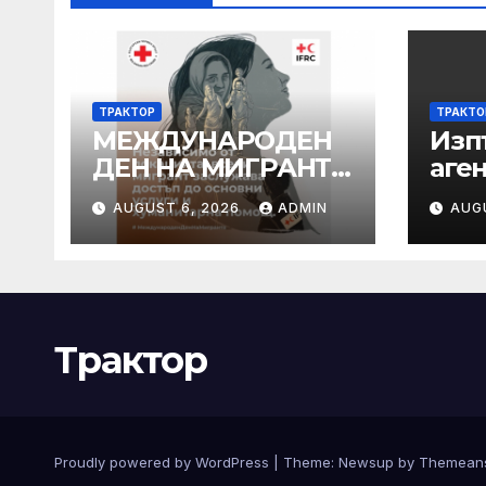
ТРАКТОР
ТРАКТО
МЕЖДУНАРОДЕН
Изп
ДЕН НА МИГРАНТА
аге
– 18 ДЕКЕМВРИ
| Н
AUGUST 6, 2026
ADMIN
AUG
Трактор
Proudly powered by WordPress
|
Theme:
Newsup
by
Themean