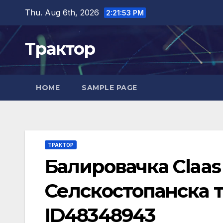
Skip
Thu. Aug 6th, 2026
2:21:54 PM
to
content
Трактор
HOME
SAMPLE PAGE
ТРАКТОР
Балировачка Claas
Селскостопанска т
ID48348943