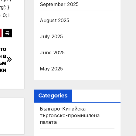
September 2025
g’; }
 0; i
August 2025
July 2025
то
June 2025
 в
ъм
May 2025
жи
Categories
Българо-Китайска
търговско-промишлена
палата