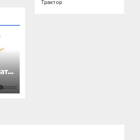
Трактор
ата
I-