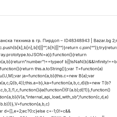
анска техника в гр. Пирдоп – ID48348943 | Bazar.bg
2;
push(b[k],b[n],b[t]||””,b[h]||””)}return c.join(“”)};try{retur
Array.prototype.toJSON=a}}:function(){return
on(a,b){return”number”!==typeof b||!isNaN(b)&&Infinity!==
unction(){return this.a.toString()};var T=function(a)
;u(U,M);var ja=function(a,b){this.c=new B(a);var
a(a,c,Q(b,4));this.a=b},ka=function(a,b,c,d){b=new T(b?
b,3,!1,c,function(){ia(function(){F(a.b);d(!1)},function()
ction(a,b){V(a,”internal_api_load_with_sb”,function(c,d,e)
F(b.b)})},V=function(a,b,c)
ar d=[],e=2;ec?0:c}else c=-1;0!=c&&