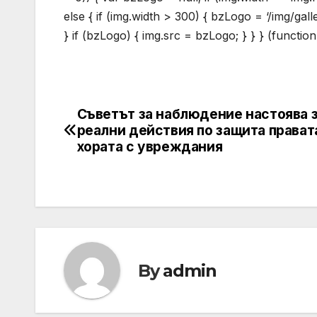
else { if (img.width > 300) { bzLogo = ‘/img/gal
} if (bzLogo) { img.src = bzLogo; } } } (function
Съветът за наблюдение настоява 
Post
реални действия по защита прават
navigation
хората с увреждания
By
admin