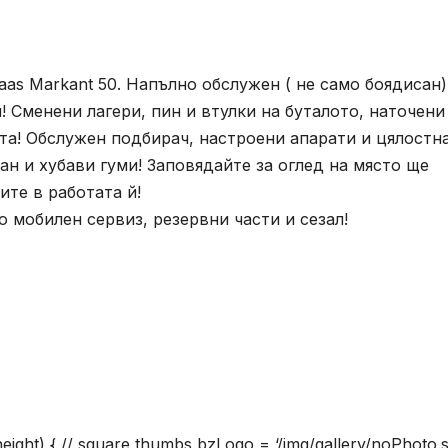
as Markant 50. Напълно обслужен ( не само боядисан)
! Сменени лагери, пин и втулки на буталото, наточен
та! Обслужен подбирач, настроени апарати и цялостн
ан и хубави гуми! Заповядайте за оглед на място ще
ите в работата й!
о мобилен сервиз, резервни части и сезал!
.height) { // square thumbs bzLogo = ‘/img/gallery/noPhoto.s