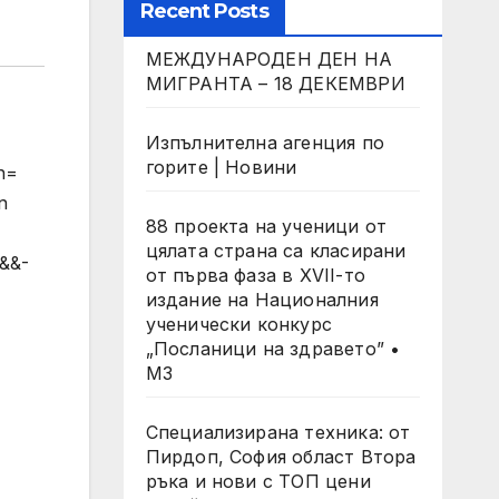
Recent Posts
МЕЖДУНАРОДЕН ДЕН НА
МИГРАНТА – 18 ДЕКЕМВРИ
Изпълнителна агенция по
горите | Новини
n=
n
88 проекта на ученици от
цялата страна са класирани
b&&-
от първа фаза в XVII-то
издание на Националния
ученически конкурс
„Посланици на здравето” •
МЗ
Специализирана техника: от
Пирдоп, София област Втора
ръка и нови с ТОП цени