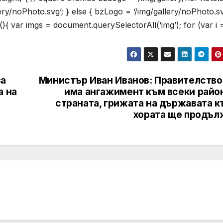
lery/noPhoto.svg’; } else { bzLogo = ‘/img/gallery/noPhoto.sv
(){ var imgs = document.querySelectorAll(‘img’); for (var i =
за
Министър Иван Иванов: Правителство
а на
има ангажимент към всеки район
страната, грижата на държавата к
хората ще продъл