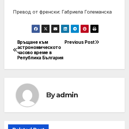
Превод от френски: Габриела Големанска
Връщане към
Previous Post
Post
астрономическото
часово време в
navigation
Република България
By
admin