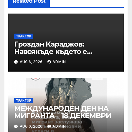
Related Post
ТРАКТОР
Гроздан Караджов:
Навсякъде където е
възможна човешка грешка
AUG 6, 2026
ADMIN
в железницата, трябва да
има система за вторичен
контрол
ТРАКТОР
МЕЖДУНАРОДЕН ДЕН НА
МИГРАНТА – 18 ДЕКЕМВРИ
AUG 6, 2026
ADMIN