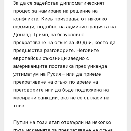
За да се задейства дипломатическият
процес за намиране на решение на
конфликта, Киев призовава от няколко
седмици, подобно на администрацията на
Доналд Тръмп, за безусловно
прекратяване на огъня за 30 дни, което да
предшества разговорите. Неговите
европейски съюзници заедно с
американците поставиха през уикенда
ултиматум на Русия – или да приеме
прекратяване на огъня по време на
преговорите или да бъде подложена на
масирани санкции, ако не се съгласи на
това.
Путин на този етап отхвърли на няколко
пъти исканията за прекратяване на огъня