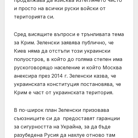
и просто на всички руски войски от
територията си.
Сред висящите въпроси е трънливата тема
за Крим. Зеленски заявява публично, че
Киев няма да отстъпи този украински
полуостров, в който до голяма степен има
рускоговорящо население и който Москва
анексира през 2014 г. Зеленски казва, че
украинската конституция постановява, че
Крим е част от украинската територия.
В по-широк план Зеленски призовава
съюзниците си да предоставят гаранции
за сигурността на Украйна, за да бъде
разубедена Русия да нахлуе отново там