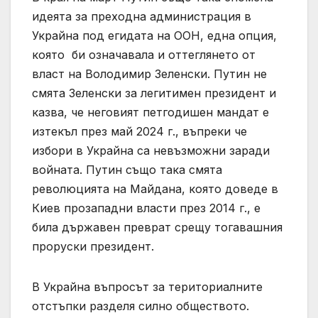
идеята за преходна администрация в
Украйна под егидата на ООН, една опция,
която би означавала и оттеглянето от
власт на Володимир Зеленски. Путин не
смята Зеленски за легитимен президент и
казва, че неговият петгодишен мандат е
изтекъл през май 2024 г., въпреки че
избори в Украйна са невъзможни заради
войната. Путин също така смята
революцията на Майдана, която доведе в
Киев прозападни власти през 2014 г., е
била държавен преврат срещу тогавашния
проруски президент.
В Украйна въпросът за териториалните
отстъпки разделя силно обществото.