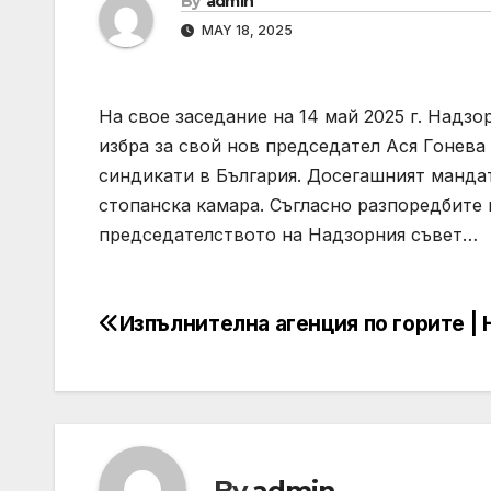
By
admin
MAY 18, 2025
На свое заседание на 14 май 2025 г. Надз
избра за свой нов председател Ася Гонева
синдикати в България. Досегашният манда
стопанска камара. Съгласно разпоредбите 
председателството на Надзорния съвет…
Изпълнителна агенция по горите |
Post
navigation
By
admin