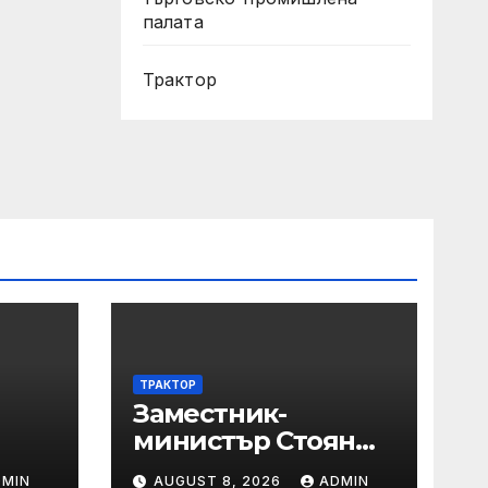
палата
Трактор
ТРАКТОР
Заместник-
министър Стоян
Х
Андонов награди
DMIN
AUGUST 8, 2026
ADMIN