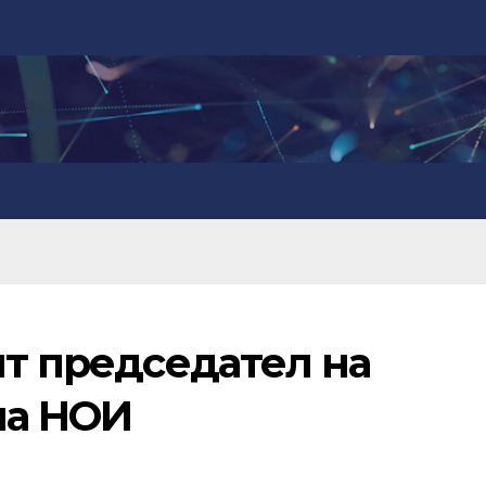
ят председател на
на НОИ