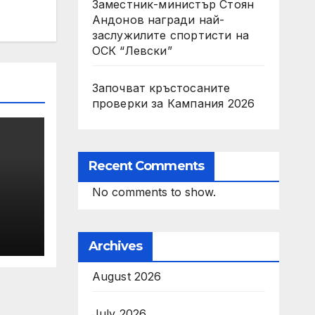
Заместник-министър Стоян
Андонов награди най-
заслужилите спортисти на
ОСК “Левски”
Започват кръстосаните
проверки за Кампания 2026
Recent Comments
No comments to show.
Х
Archives
August 2026
 на
July 2026