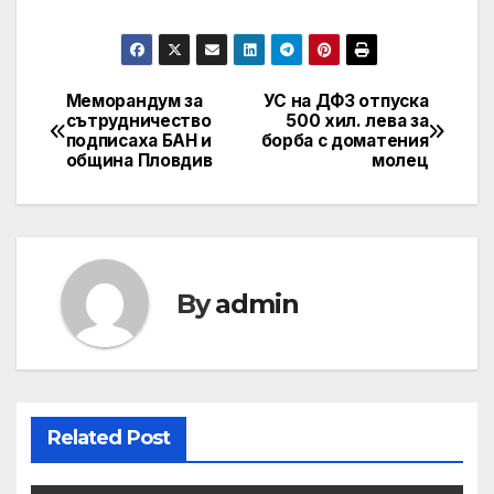
Меморандум за
УС на ДФЗ отпуска
Post
сътрудничество
500 хил. лева за
подписаха БАН и
борба с доматения
navigation
община Пловдив
молец
By
admin
Related Post