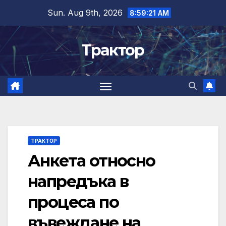
Skip
Sun. Aug 9th, 2026
8:59:22 AM
to
content
Трактор
ТРАКТОР
Анкета относно
напредъка в
процеса по
въвеждане на