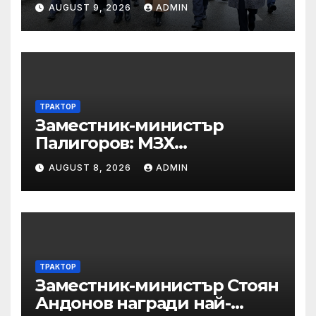
реорганизира структурите
AUGUST 9, 2026
ADMIN
по границата, за да сме
готови за Шенген
ТРАКТОР
Заместник-министър
Палигоров: МЗХ
предприема комплекс от
AUGUST 8, 2026
ADMIN
мерки за възстановяване
на горите от съхненето и на
полезащитните пояси в
Североизточна България
ТРАКТОР
Заместник-министър Стоян
Андонов награди най-