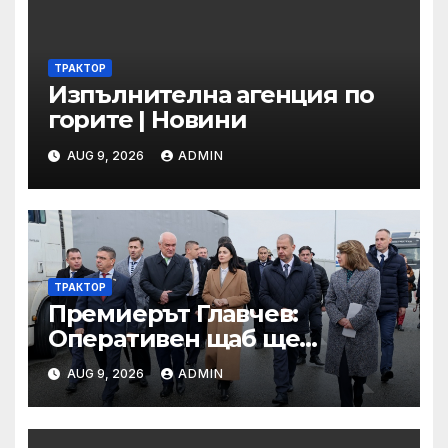
ТРАКТОР
Изпълнителна агенция по
горите | Новини
AUG 9, 2026
ADMIN
ТРАКТОР
Премиерът Главчев:
Оперативен щаб ще
реорганизира структурите
AUG 9, 2026
ADMIN
по границата, за да сме
готови за Шенген